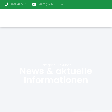
(02334) 51005
170021@schule.nrw.de
Kategorie: Erdkunde
News & aktuelle
Informationen