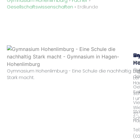
Gymnasium Hohenlimburg
»
Fächer
»
Gesellschaftswissenschaften
»
Erdkunde
G
Sc
Re
Ho
Nac
Im
Gy
Gymnasium Hohenlimburg - Eine Schule die nachhaltig
Dig
Da
der
Stark macht.
Le
Ha
Ge
Se
Sc
I u
Vie
Wie
Sta
27,
Sc
Ha
Tel:
(0