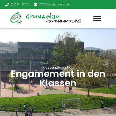
(02334) 51005
170021@schule.nrw.de
Klassenpflegschaft
Engamement in den
Klassen