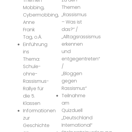
Themen
Themen
Mobbing,
„Rassismus
Cybermobbing,
– Was ist
Anne
das?“ /
Frank
„Alltagsrassismus
Tag, o.Ä.
erkennen
Einführung
und
ins
entgegentreten“
Thema:
/
Schule-
„Bloggen
ohne-
gegen
Rassismus-
Rassismus“
Rallye für
Teilnahme
die 5.
am
Klassen
Quizduell
Informationen
„Deutschland
zur
International“
Geschichte