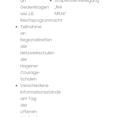
Stolpersteinverlegung
an
„Ilse
Gedenktagen
Mitze“
wie z.B.
Reichspogromnacht
Teilnahme
an
Regionaltreffen
der
Netzwerkschulen
der
Hagener
Courage-
Schulen
Verschiedene
Informationsstände
am Tag
der
offenen