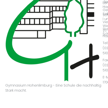
der
Le
Ha
Ge
Se
Sc
I u
Vie
Wie
Sta
27,
Sc
Ha
Tel:
(0
51
Fax
(0
51
E-M
17
Gymnasium Hohenlimburg - Eine Schule die nachhaltig
Stark macht.