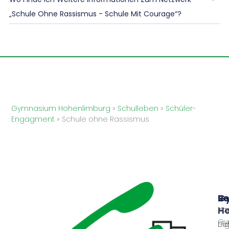
„Schule Ohne Rassismus - Schule Mit Courage“?
Gymnasium Hohenlimburg
»
Schulleben
»
Schüler-
Engagment
»
Schule ohne Rassismus
G
Sc
Re
Ho
Nac
Im
Gy
Dig
Da