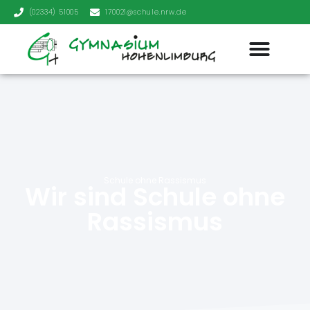
(02334) 51005
170021@schule.nrw.de
Schule ohne Rassismus
Wir sind Schule ohne
Rassismus