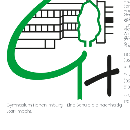
der
Le
Ha
Ge
Se
Sc
I u
Vie
Wie
Sta
27,
Sc
Ha
Tel:
(0
51
Fax
(0
51
E-M
17
Gymnasium Hohenlimburg - Eine Schule die nachhaltig
Stark macht.