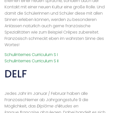
Erlernen einer neuen Sprache, sondern auch der
Kontakt mit einer neuen Kultur eine große Rolle. Und
damit die Schülerinnen und Schüler diese mit allen
Sinnen erleben können, werden zu besonderen
Anlässen natürlich auch gerne französische
Spezialitäten wie zum Beispiel Crêpes zubereitet.
Französisch schmeckt eben im wahrsten Sinne des
Wortes!
Schulinternes Curriculum S I
Schulinternes Curriculum S II
DELF
Jedes Jahr im Januar / Februar haben alle
Französischlerner ab Jahrgangsstufe 9 die
Möglichkeit, das
D
iplôme
d’
é
tudes en
l
angue
f
rançaise
abzulegen. Dabei handelt es sich