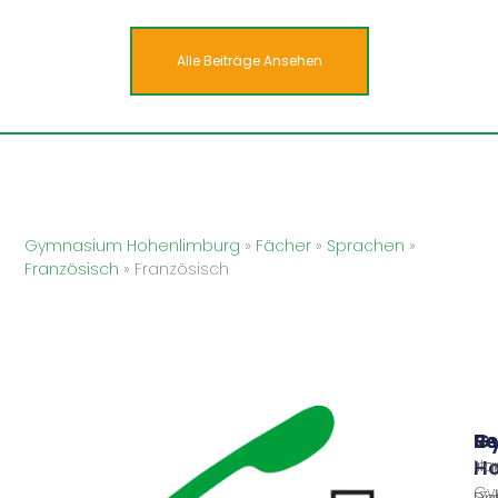
Alle Beiträge Ansehen
Gymnasium Hohenlimburg
»
Fächer
»
Sprachen
»
Französisch
»
Französisch
G
Sc
Re
Ho
Nac
Im
Gy
Dig
Da