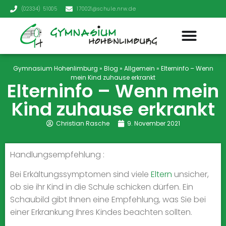
(02334) 51005
170021@schule.nrw.de
Gymnasium Hohenlimburg
»
Blog
»
Allgemein
»
Elterninfo – Wenn
mein Kind zuhause erkrankt
Elterninfo – Wenn mein
Kind zuhause erkrankt
Christian Rasche
9. November 2021
Handlungsempfehlung :
Bei Er­käl­tungs­sym­ptomen sind viele
Eltern
un­sicher,
ob sie ihr Kind in die Schule schicken dürfen. Ein
Schaubild gibt Ihnen eine Emp­fehlung, was Sie bei
einer Er­krankung Ihres Kindes be­achten sollten.