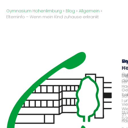
Gymnasium Hohenlimburg
»
Blog
»
Allgemein
»
Elterninfo – Wenn mein Kind zuhause erkrankt
G
Sc
Re
Ho
Nac
Im
Gy
Dig
Da
der
Le
Ha
Ge
Se
Sc
I u
Vie
Wie
Sta
27,
Sc
Ha