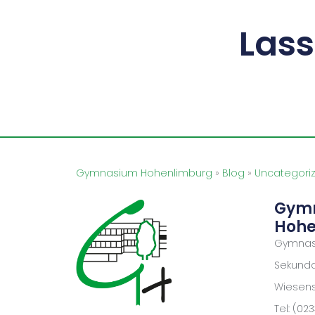
Las
Gymnasium Hohenlimburg
»
Blog
»
Uncategori
Gym
Hohe
Gymnas
Sekundar
Wiesenst
Tel: (02