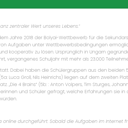
ganz zentraler Wert unseres Lebens.“
dem Jahre 2018 der Bolyai-Wettbewerb für die Sekundarstu
 Aufgaben unter Wettbewerbsbedingungen ermöglicht. Z
und kooperativ zu lösen. Ursprünglich in Ungarn gegründe
t, vergangenes Schuljahr mit mehr als 23.000 Teilnehm
statt. Dabei haben die Schülergruppen aus den beiden
: Luca Groll, Nils Heinrichs) liegen auf dem zweiten Pla
z. „Die 4 Brains“ (5b: : Anton Volpers, Tim Sturges, Joha
hülerinnen und Schüler gefragt, welche Erfahrungen sie
würden.
line durchgeführt. Sobald die Aufgaben im Internet fr