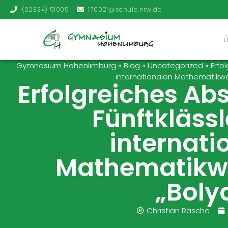
(02334) 51005
170021@schule.nrw.de
Gymnasium Hohenlimburg
»
Blog
»
Uncategorized
»
Erfo
internationalen Mathematikwe
Erfolgreiches Ab
Fünftkläss
internati
Mathematikw
„Boly
Christian Rasche