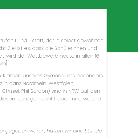
fen I und II statt, der in selbst gewählten
iel ist es, dass die Schülerinnen und
t, wird der Wettbewerb heute in allen 16
ern
[1]
.
 5. Klassen unseres Gymnasiums besonders
tz in ganz Nordrhein-Westfalen,
nn Chmiel, Phil Sordon) sind in NRW auf dem
 in diesem Jahr gemacht haben und welche
ei gegeben waren, hatten wir eine Stunde