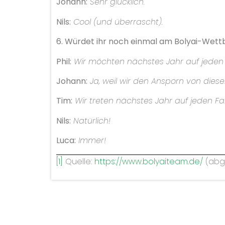
Johann:
Sehr glücklich.
Nils:
Cool (und überrascht).
6. Würdet ihr noch einmal am Bolyai-Wet
Phil:
Wir möchten nächstes Jahr auf jeden
Johann:
Ja, weil wir den Ansporn von dies
Tim:
Wir treten nächstes Jahr auf jeden Fal
Nils:
Natürlich!
Luca:
Immer!
[1]
Quelle:
https://www.bolyaiteam.de/
(abge