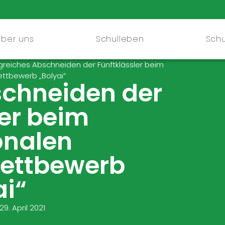
Über uns
Schulleben
Schu
lgreiches Abschneiden der Fünftklässler beim
ttbewerb „Bolyai“
schneiden der
ler beim
onalen
ettbewerb
ai“
29. April 2021