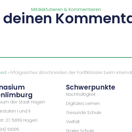
Mitdisktutieren & Kommentieren
s deinen Kommenta
zed
»
Erfolgreiches Abschneiden der Fünftklässler beim intern
nasium
Schwerpunkte
nlimburg
Nachhaltigkeit
ium der Stadt Hagen
Digitales Lernen
stufen I und II
Gesunde Schule
r. 27, 58119 Hagen
Vielfalt
334) 51005
Starke Schule