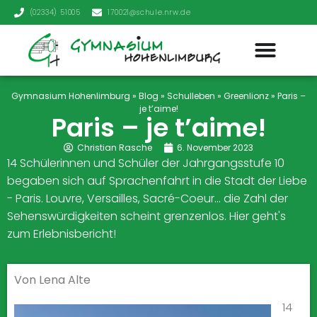
(02334) 51005
170021@schule.nrw.de
Gymnasium Hohenlimburg
»
Blog
»
Schulleben
»
Greenlionz
»
Paris –
je t’aime!
Paris – je t’aime!
Christian Rasche
6. November 2023
14 Schülerinnen und Schüler der Jahrgangsstufe 10
begaben sich auf Sprachenfahrt in die Stadt der Liebe
- Paris. Louvre, Versailles, Sacré-Coeur... die Zahl der
Sehenswürdigkeiten scheint grenzenlos. Hier geht's
zum Erlebnisbericht!
Von Lena Alte
14