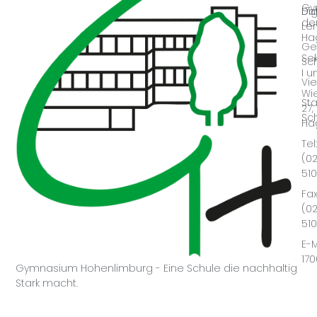
Gy
Dig
Da
der
Le
Ha
Ge
Se
Sc
I u
Vie
Wie
Sta
27,
Sc
Ha
Tel:
(0
51
Fax
(0
51
E-M
17
Gymnasium Hohenlimburg - Eine Schule die nachhaltig
Stark macht.