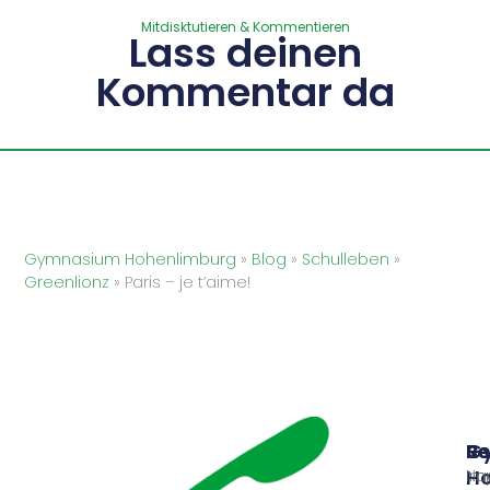
Mitdisktutieren & Kommentieren
Lass deinen
Kommentar da
Gymnasium Hohenlimburg
»
Blog
»
Schulleben
»
Greenlionz
»
Paris – je t’aime!
G
Sc
Re
Ho
Nac
Im