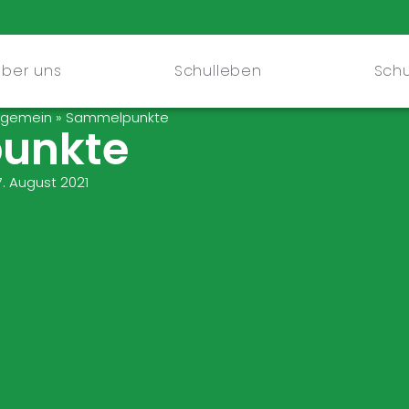
Über uns
Schulleben
Schu
lgemein
»
Sammelpunkte
unkte
7. August 2021