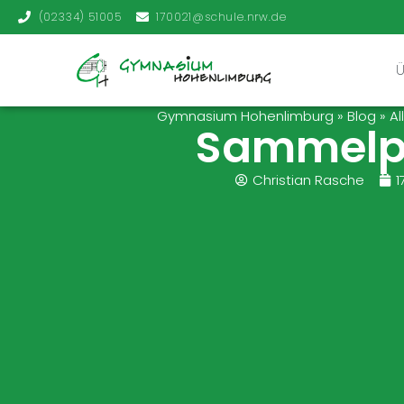
(02334) 51005
170021@schule.nrw.de
Gymnasium Hohenlimburg
»
Blog
»
Al
Sammelp
Christian Rasche
1