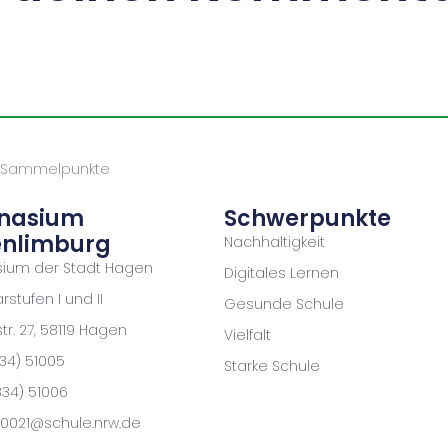
Sammelpunkte
nasium
Schwerpunkte
nlimburg
Nachhaltigkeit
ium der Stadt Hagen
Digitales Lernen
stufen I und II
Gesunde Schule
r. 27, 58119 Hagen
Vielfalt
334) 51005
Starke Schule
334) 51006
170021@schule.nrw.de