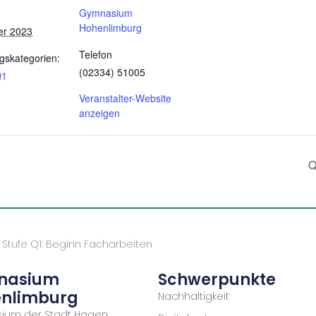
Gymnasium
Hohenlimburg
er 2023
Telefon
gskategorien:
(02334) 51005
Q1
Veranstalter-Website
anzeigen
Q
»
Stufe Q1: Beginn Facharbeiten
nasium
Schwerpunkte
nlimburg
Nachhaltigkeit
ium der Stadt Hagen