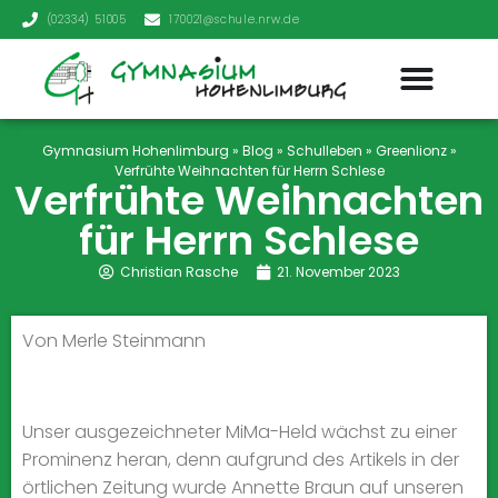
(02334) 51005
170021@schule.nrw.de
Gymnasium Hohenlimburg
»
Blog
»
Schulleben
»
Greenlionz
»
Verfrühte Weihnachten für Herrn Schlese
Verfrühte Weihnachten
für Herrn Schlese
Christian Rasche
21. November 2023
Von Merle Steinmann
Unser ausgezeichneter MiMa-Held wächst zu einer
Prominenz heran, denn aufgrund des Artikels in der
örtlichen Zeitung wurde Annette Braun auf unseren