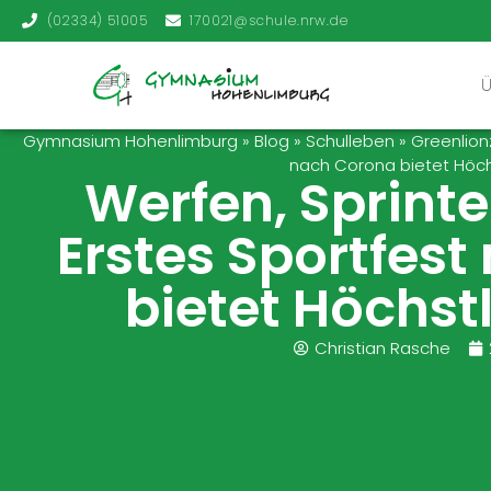
(02334) 51005
170021@schule.nrw.de
Gymnasium Hohenlimburg
»
Blog
»
Schulleben
»
Greenlion
nach Corona bietet Höch
Werfen, Sprinte
Erstes Sportfes
bietet Höchst
Christian Rasche