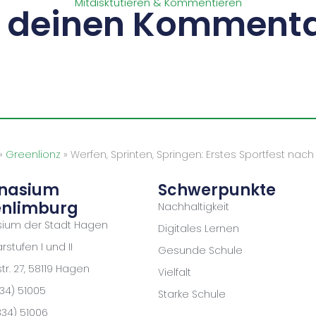
Mitdisktutieren & Kommentieren
s deinen Kommenta
»
Greenlionz
»
Werfen, Sprinten, Springen: Erstes Sportfest na
nasium
Schwerpunkte
nlimburg
Nachhaltigkeit
ium der Stadt Hagen
Digitales Lernen
stufen I und II
Gesunde Schule
r. 27, 58119 Hagen
Vielfalt
334) 51005
Starke Schule
334) 51006