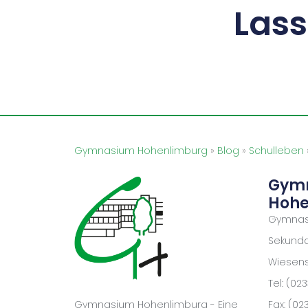
Las
Gymnasium Hohenlimburg
»
Blog
»
Schulleben
Gym
Hohe
Gymnas
Sekundar
Wiesenst
Tel: (02
Fax: (02
Gymnasium Hohenlimburg - Eine