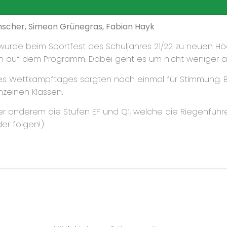
nscher, Simeon Grünegras, Fabian Hayk
urde beim Sportfest des Schuljahres 21/22 zu neuen Höc
en auf dem Programm. Dabei geht es um nicht weniger al
es Wettkampftages sorgten noch einmal für Stimmung. B
nzelnen Klassen.
r anderem die Stufen EF und Q1, welche die Riegenführer
er folgen!):