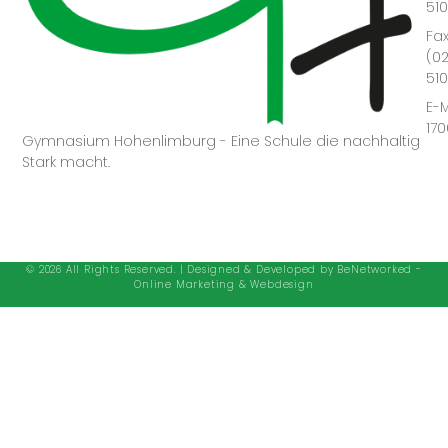
51
Fax
(0
51
E-M
17
Gymnasium Hohenlimburg - Eine Schule die nachhaltig
Stark macht.
© 2026 All Rights Reserved. | Designed & Developed by
BeNetworked -
Online Marketing & Webdesign