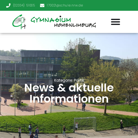
(02334) 51005
170021@schule.nrw.de
Kategorie: Politik
News & aktuelle
Informationen