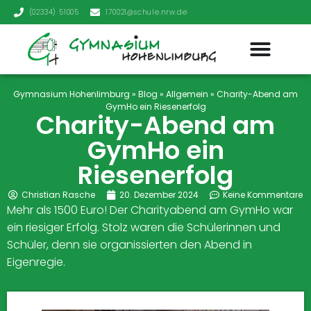
(02334) 51005
170021@schule.nrw.de
Gymnasium Hohenlimburg
»
Blog
»
Allgemein
»
Charity-Abend am
GymHo ein Riesenerfolg
Charity-Abend am
GymHo ein
Riesenerfolg
Christian Rasche
20. Dezember 2024
Keine Kommentare
Mehr als 1500 Euro! Der Charityabend am GymHo war
ein riesiger Erfolg. Stolz waren die Schülerinnen und
Schüler, denn sie organissierten den Abend in
Eigenregie.