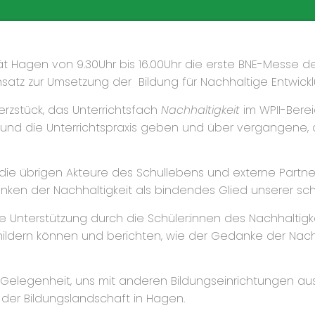
ität Hagen von 9.30Uhr bis 16.00Uhr die erste BNE-Messe 
nsatz zur Umsetzung der Bildung für Nachhaltige Entwick
erzstück, das Unterrichtsfach
Nachhaltigkeit
im WPII-Berei
m und die Unterrichtspraxis geben und über vergangene, a
die übrigen Akteure des Schullebens und externe Partner
en der Nachhaltigkeit als bindendes Glied unserer schu
ige Unterstützung durch die Schüler:innen des Nachhaltig
schildern können und berichten, wie der Gedanke der Nachh
le Gelegenheit, uns mit anderen Bildungseinrichtungen a
 der Bildungslandschaft in Hagen.