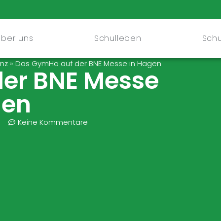
Über uns
Schulleben
Schu
onz
»
Das GymHo auf der BNE Messe in Hagen
er BNE Messe
gen
3
Keine Kommentare