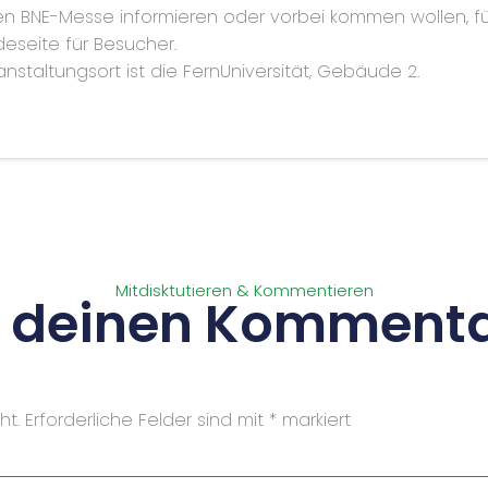
den BNE-Messe informieren oder vorbei kommen wollen, 
eseite für Besucher.
nstaltungsort ist die FernUniversität, Gebäude 2.
Mitdisktutieren & Kommentieren
s deinen Kommenta
ht.
Erforderliche Felder sind mit
*
markiert