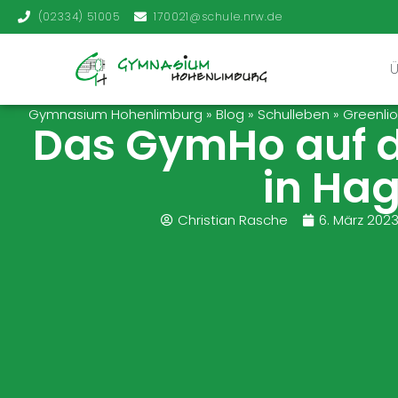
(02334) 51005
170021@schule.nrw.de
Gymnasium Hohenlimburg
»
Blog
»
Schulleben
»
Greenli
Das GymHo auf d
in Ha
Christian Rasche
6. März 202