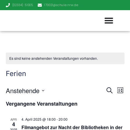
(02334) 51005
170021@schule.nrw.de
Es sind keine anstehenden Veranstaltungen vorhanden.
Ferien
Veran
Ve
Anstehende
Suche
Liste
Datum
An
Such
wählen.
Vergangene Veranstaltungen
Na
und
4. April 2025 @ 18:00
-
20:00
APR
Ansic
4
Filmangebot zur Nacht der Bibliotheken in der
2025