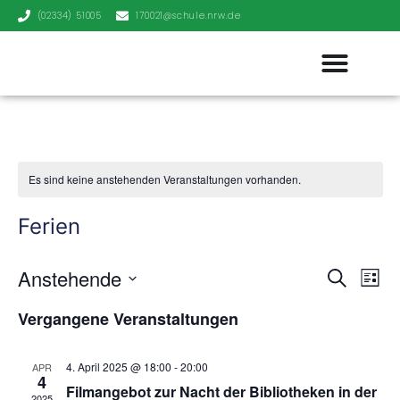
(02334) 51005
170021@schule.nrw.de
Es sind keine anstehenden Veranstaltungen vorhanden.
Ferien
Veran
Ve
Anstehende
Suche
Liste
Datum
An
Such
wählen.
Vergangene Veranstaltungen
Na
und
4. April 2025 @ 18:00
-
20:00
APR
Ansic
4
Filmangebot zur Nacht der Bibliotheken in der
2025