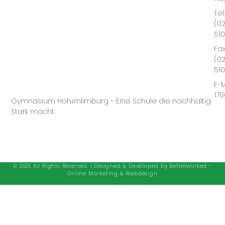
Tel:
(0
51
Fax
(0
51
E-M
17
Gymnasium Hohenlimburg - Eine Schule die nachhaltig
Stark macht.
© 2026 All Rights Reserved. | Designed & Developed by
BeNetworked -
Online Marketing & Webdesign