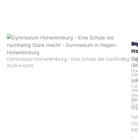
G
Sc
Re
Ho
Nac
Im
Gy
Gymnasium Hohenlimburg - Eine Schule die nachhaltig
Dig
Da
der
Stark macht.
Le
Ha
Ge
Se
Sc
I u
Vie
Wie
Sta
27,
Sc
Ha
Tel:
(0
51