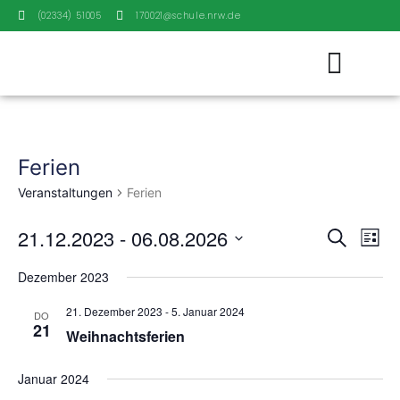
(02334) 51005
170021@schule.nrw.de
Ferien
Veranstaltungen
Ferien
Veran
Ve
21.12.2023
 - 
06.08.2026
Suche
Liste
Datum
An
Such
wählen.
Dezember 2023
Na
und
21. Dezember 2023
-
5. Januar 2024
DO
21
Ansic
Weihnachtsferien
Navig
Januar 2024