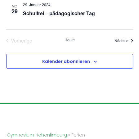
29. Januar 2024
MO
29
Schulfrei – pädagogischer Tag
Veranstaltungen
Vorherige
Heute
Veran
Nächste
Kalender abonnieren
Gymnasium Hohenlimburg
»
Ferien