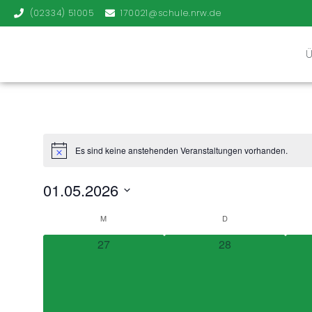
(02334) 51005
170021@schule.nrw.de
Es sind keine anstehenden Veranstaltungen vorhanden.
01.05.2026
Datum
wählen.
Kalender
M
D
0 Veranstaltungen,
0 Veranstaltungen,
27
28
von
Veranstaltungen