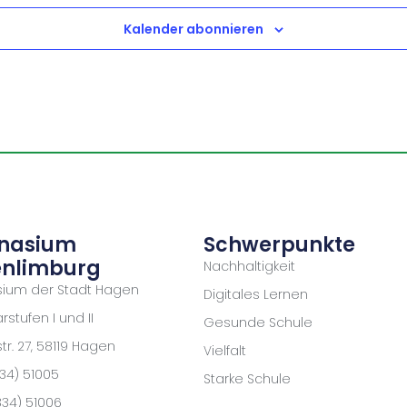
Kalender abonnieren
nasium
Schwerpunkte
nlimburg
Nachhaltigkeit
ium der Stadt Hagen
Digitales Lernen
stufen I und II
Gesunde Schule
r. 27, 58119 Hagen
Vielfalt
334) 51005
Starke Schule
334) 51006