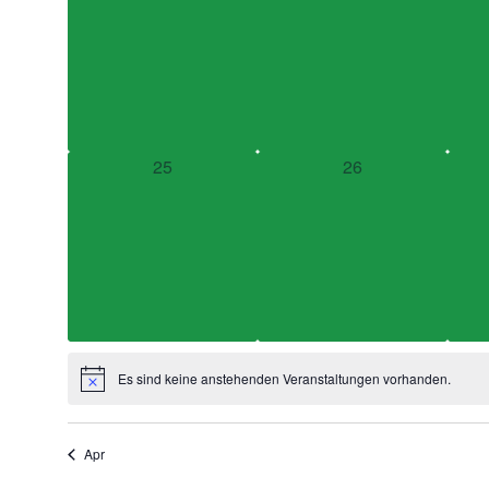
0 Veranstaltungen,
0 Veranstaltungen,
25
26
Es sind keine anstehenden Veranstaltungen vorhanden.
Apr