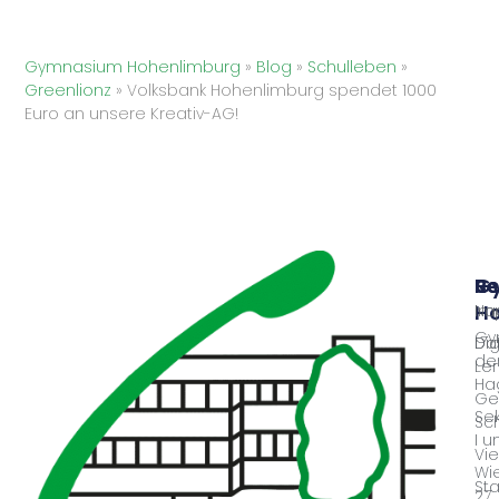
Gymnasium Hohenlimburg
»
Blog
»
Schulleben
»
Greenlionz
»
Volksbank Hohenlimburg spendet 1000
Euro an unsere Kreativ-AG!
G
Sc
Re
Ho
Nac
Im
Gy
Dig
Da
der
Le
Ha
Ge
Se
Sc
I u
Vie
Wie
Sta
27,