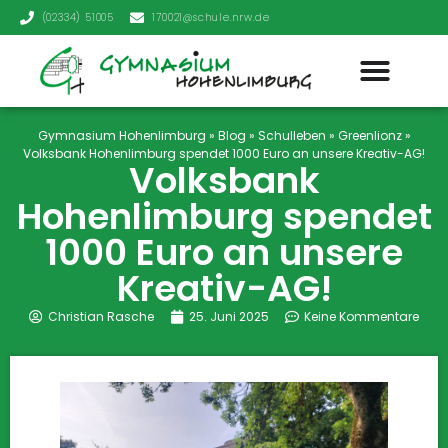
(02334) 51005
170021@schule.nrw.de
Gymnasium Hohenlimburg
»
Blog
»
Schulleben
»
Greenlionz
»
Volksbank Hohenlimburg spendet 1000 Euro an unsere Kreativ-AG!
Volksbank
Hohenlimburg spendet
1000 Euro an unsere
Kreativ-AG!
Christian Rasche
25. Juni 2025
Keine Kommentare