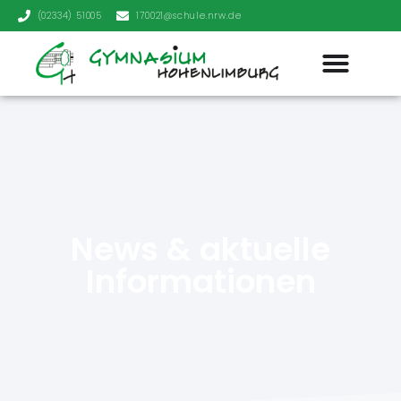
(02334) 51005
170021@schule.nrw.de
News & aktuelle
Informationen