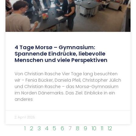
4 Tage Morsø – Gymnasium:
Spannende Eindrücke, liebevolle
Menschen und viele Perspektiven
Von Christian Rasche Vier Tage lang besuchten
wir – Fenia Bücker, Daniela Pfeil, Christopher Jülich
und Christian Rasche – das Morsø-Gymnasium
im Norden Dänemarks. Das Ziel: Einblicke in ein
anderes
2. April 2025
1
2
3
4
5
6
7
8
9
10
11
12