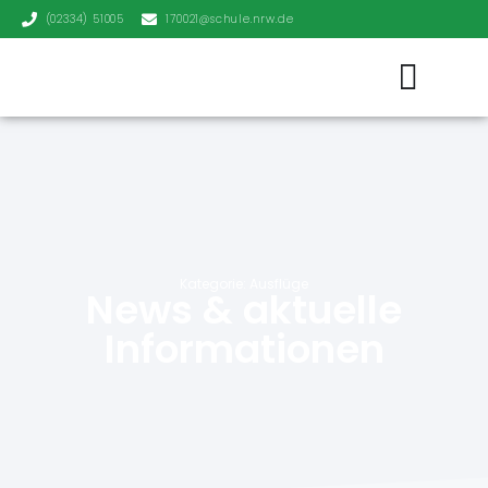
(02334) 51005
170021@schule.nrw.de
Kategorie: Ausflüge
News & aktuelle
Informationen