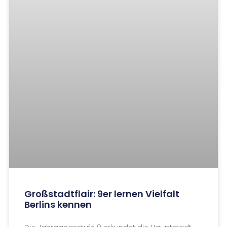
Besuch des EU-Parlaments in Brüssel
Vom 21.02.24 bis 22.02.24 waren die
Sozialwissenschaftskurse der Q1 und Q2 in
Brüssel, um das Europaparlament zu besuchen.
15. März 2024
AUSFLÜGE