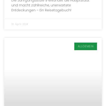
Paris, Je t’aime!
Paris – Die Stadt der Liebe, des Eiffelturms und
der Seine. 14 Schülerinnen und Schüler erkunden
eine der populärsten Größstädte Europas und
testen ihre Sprachkenntnisse. Ein
Erfahrungsbericht.
16. November 2023
Zwischen Krabbe, Watt und Qualle:
Stufe 6 genießt Klassenfahrt auf Sylt
Von Philipp Bernhardt, 6a Vom 5.-9.06.2023 fand
in den Klassen 6a, 6b und 6c mit den Lehrern Herr
Dingfeldt, Frau Frackowiak, Herr Füg, Frau
Neuhaus, Frau Wasser und Frau Wetzel